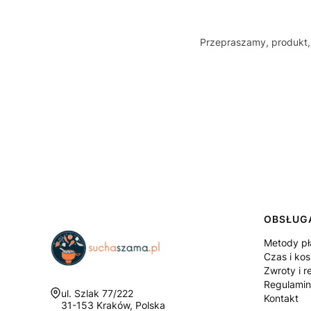
Przepraszamy, produkt, 
Linki
OBSŁUGA
Metody pł
Czas i ko
Zwroty i r
Regulamin
Adres:
ul. Szlak 77/222
Kontakt
31-153 Kraków, Polska