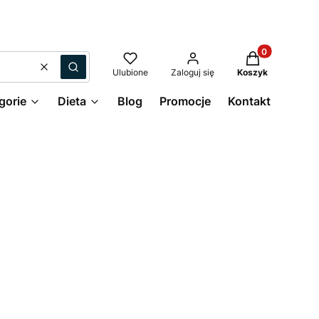
Produkty w kos
Wyczyść
Szukaj
Ulubione
Zaloguj się
Koszyk
gorie
Dieta
Blog
Promocje
Kontakt