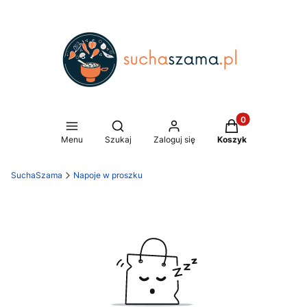
Produkty w koszy
Otwórz wyszukiwarkę
Menu
Szukaj
Zaloguj się
Koszyk
SuchaSzama
Napoje w proszku