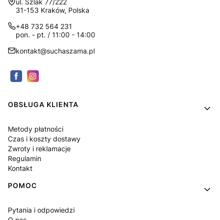
Adres:
ul. Szlak 77/222
31-153 Kraków, Polska
+48 732 564 231
pon. - pt. / 11:00 - 14:00
kontakt@suchaszama.pl
Linki w stopce
OBSŁUGA KLIENTA
Metody płatności
Czas i koszty dostawy
Zwroty i reklamacje
Regulamin
Kontakt
POMOC
Pytania i odpowiedzi
O nas